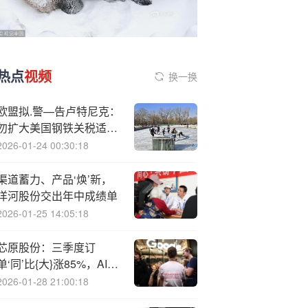
热点
视频
换一换
欧盟拟.警—告卢特尼克：
勿扩大美国钢铁关税适用
范围
2026-01-24 00:30:18
渠道蓄力、产品‘焕’新，
洋河股份交出年中成绩单
2026-01-25 14:05:18
芯原股份：三季度订
单‘同’比{大}涨85%，AI算
力订单占比64%
2026-01-28 21:00:18