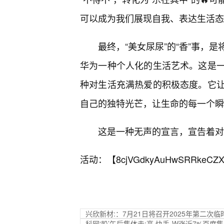
可以成为我们展现自我、表达生活态
最终，“美女尿尿”的“香”事，
华为一种个人化的生活艺术。这是
种对生活充满热爱的积极态度。它
自己的独特光芒，让生命的每一个瞬
这是一种无声的宣言，宣告着对
活动：【
8cjVGdkyAuHwSRRkeCZX
兴欣新材:：7月21日将召开2025年第二次
科网‘股’午后集体走;高 快手-W涨近7%百度集