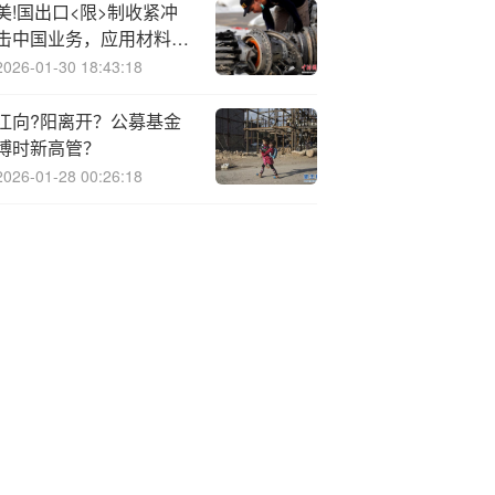
美!国出口<限>制收紧冲
击中国业务，应用材料盘
前下跌6%
2026-01-30 18:43:18
江向?阳离开？公募基金
博时新高管？
2026-01-28 00:26:18