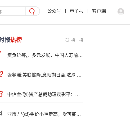
公众号
电子报
客户端
时报
热榜
换一换
资负统筹,，多元发展，中国人寿前三季度新业务价值强劲增长41.8%
张尧浠:美联储降,息预期日益,浓厚 金价月内剑指3535
中信金{融}资产总裁助理袁彩平：上半年新增收购中小金融机构不良债权475.28亿元
亚市,早{盘}金价小幅走高，受可能出现技术性反弹提振