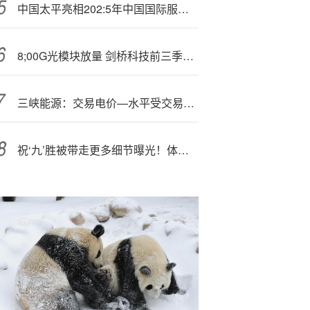
中国太平亮相202:5年中国国际服务贸易交易会
8;00G光模块放量 剑桥科技前三季度净利润同比增长70.88%
三峡能源：交易电价—水平受交易政策规则等多种因素影响
祝‘九’胜被带走更多细节曝光！体外金融平台惹祸？